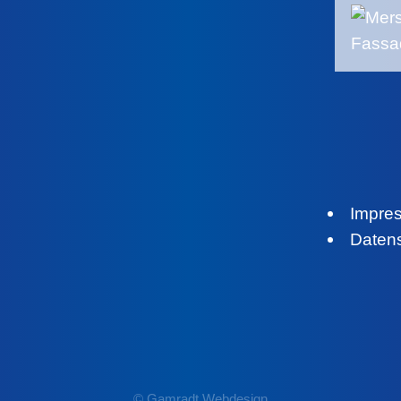
Impre
Daten
© Gamradt Webdesign