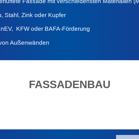
lüftete Fassade mit verschiedensten Materialien (Me
, Stahl, Zink oder Kupfer
nEV, KFW oder BAFA-Förderung
 von Außenwänden
FASSADENBAU