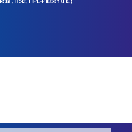
tall, Holz, HPL-Platten u.ä.)