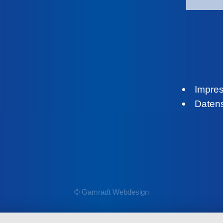
Impre
Daten
© Gamradt Webdesign